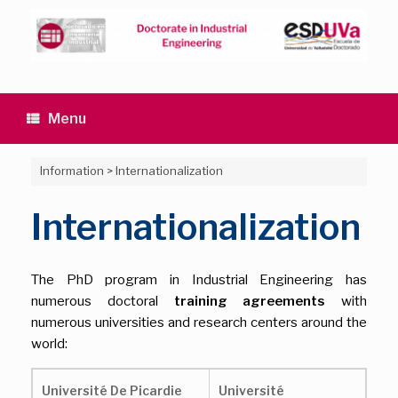
Skip
to
content
Menu
Information
>
Internationalization
Internationalization
The PhD program in Industrial Engineering has
numerous doctoral
training agreements
with
numerous universities and research centers around the
world:
Université De Picardie
Université