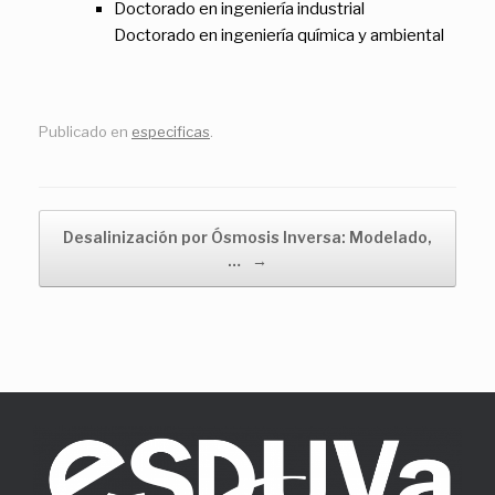
Doctorado en ingeniería industrial
Doctorado en ingeniería química y ambiental
Publicado en
especificas
.
Navegador de artículos
Desalinización por Ósmosis Inversa: Modelado,
…
→