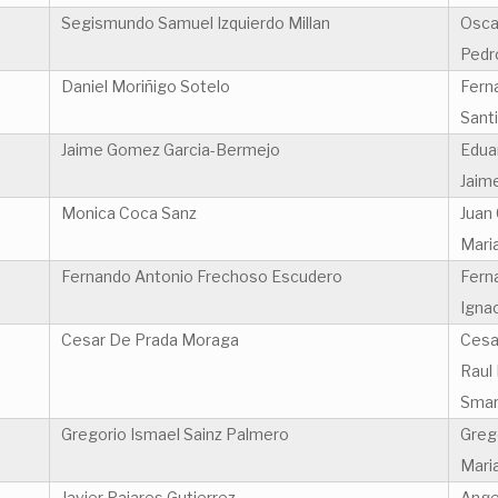
Segismundo Samuel Izquierdo Millan
Osca
Pedr
Daniel Moriñigo Sotelo
Fern
Sant
Jaime Gomez Garcia-Bermejo
Edua
Jaim
Monica Coca Sanz
Juan
Mari
Fernando Antonio Frechoso Escudero
Fern
Igna
Cesar De Prada Moraga
Cesa
Raul
Smar
Gregorio Ismael Sainz Palmero
Greg
Mari
Javier Pajares Gutierrez
Ange