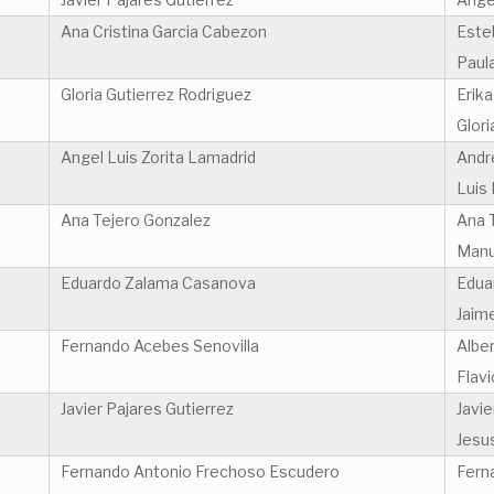
Ana Cristina Garcia Cabezon
Este
Paul
Gloria Gutierrez Rodriguez
Erika
Glori
Angel Luis Zorita Lamadrid
Andr
Luis
Ana Tejero Gonzalez
Ana 
Manu
Eduardo Zalama Casanova
Edua
Jaim
Fernando Acebes Senovilla
Albe
Flav
Javier Pajares Gutierrez
Javie
Jesu
Fernando Antonio Frechoso Escudero
Fern