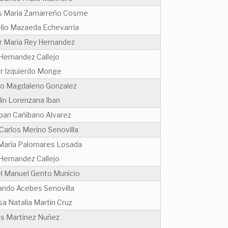
s Maria Zamarreño Cosme
lio Mazaeda Echevarria
er Maria Rey Hernandez
 Hernandez Callejo
r Izquierdo Monge
ro Magdaleno Gonzalez
lin Lorenzana Iban
ban Cañibano Alvarez
Carlos Merino Senovilla
María Palomares Losada
 Hernandez Callejo
l Manuel Gento Municio
ando Acebes Senovilla
a Natalia Martin Cruz
os Martinez Nuñez