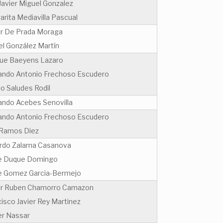
Javier Miguel Gonzalez
rita Mediavilla Pascual
r De Prada Moraga
el González Martín
que Baeyens Lazaro
ando Antonio Frechoso Escudero
o Saludes Rodil
ando Acebes Senovilla
ando Antonio Frechoso Escudero
 Ramos Diez
rdo Zalama Casanova
e Duque Domingo
e Gomez Garcia-Bermejo
r Ruben Chamorro Camazon
isco Javier Rey Martinez
r Nassar