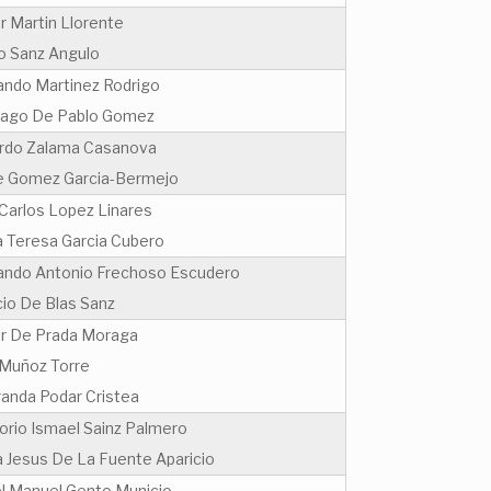
r Martin Llorente
o Sanz Angulo
ando Martinez Rodrigo
iago De Pablo Gomez
rdo Zalama Casanova
e Gomez Garcia-Bermejo
 Carlos Lopez Linares
a Teresa Garcia Cubero
ando Antonio Frechoso Escudero
cio De Blas Sanz
r De Prada Moraga
 Muñoz Torre
anda Podar Cristea
orio Ismael Sainz Palmero
a Jesus De La Fuente Aparicio
l Manuel Gento Municio