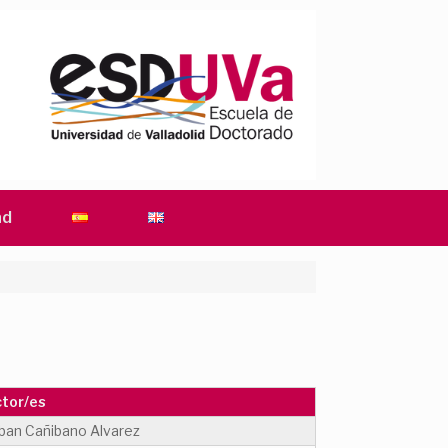
ad
ctor/es
ban Cañibano Alvarez