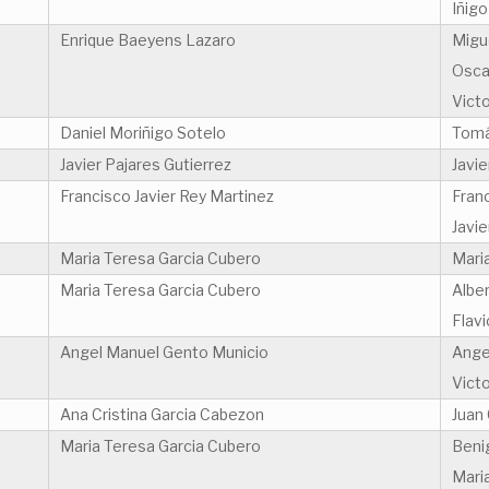
Iñigo
Enrique Baeyens Lazaro
Migu
Osca
Vict
Daniel Moriñigo Sotelo
Tomá
Javier Pajares Gutierrez
Javie
Francisco Javier Rey Martinez
Franc
Javi
Maria Teresa Garcia Cubero
Mari
Maria Teresa Garcia Cubero
Albe
Flav
Angel Manuel Gento Municio
Ange
Vict
Ana Cristina Garcia Cabezon
Juan 
Maria Teresa Garcia Cubero
Beni
Mari