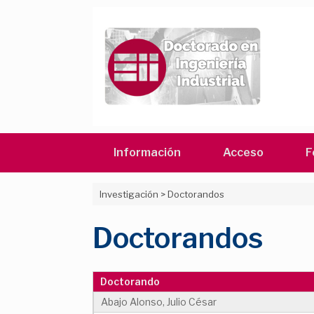
Saltar
al
contenido
Información
Acceso
F
Investigación
>
Doctorandos
Doctorandos
Doctorando
Abajo Alonso, Julio César