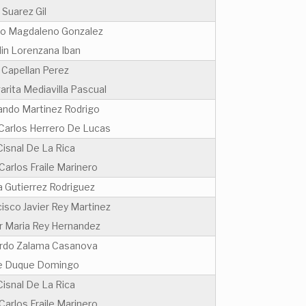
a Suarez Gil
ro Magdaleno Gonzalez
lin Lorenzana Iban
 Capellan Perez
rita Mediavilla Pascual
ando Martinez Rodrigo
 Carlos Herrero De Lucas
Cisnal De La Rica
Carlos Fraile Marinero
a Gutierrez Rodriguez
isco Javier Rey Martinez
er Maria Rey Hernandez
rdo Zalama Casanova
e Duque Domingo
Cisnal De La Rica
Carlos Fraile Marinero