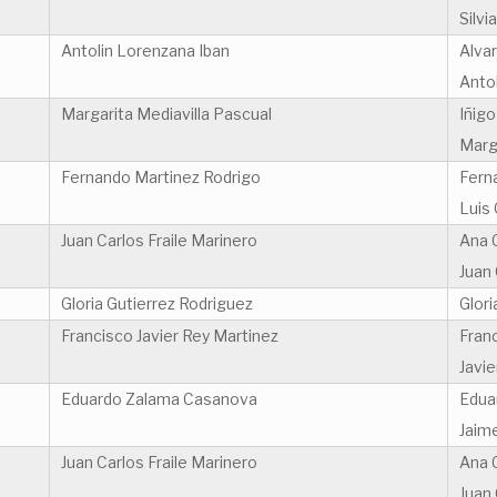
Silvi
Antolin Lorenzana Iban
Alva
Anto
Margarita Mediavilla Pascual
Iñigo
Marga
Fernando Martinez Rodrigo
Fern
Luis
Juan Carlos Fraile Marinero
Ana 
Juan 
Gloria Gutierrez Rodriguez
Glori
Francisco Javier Rey Martinez
Franc
Javi
Eduardo Zalama Casanova
Edua
Jaim
Juan Carlos Fraile Marinero
Ana 
Juan 