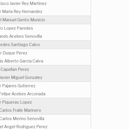
isco Javier Rey Martinez
er Maria Rey Hernandez
l Manuel Gento Municio
fo Lopez Paredes
ando Acebes Senovilla
edes Santiago Calvo
r Duque Perez
s Alberto Garcia Calva
 Capellan Perez
Javier Miguel Gonzalez
r Pajares Gutierrez
 Felipe Acebes Arconada
er Piqueras Lopez
Carlos Fraile Marinero
Carlos Merino Senovilla
el Angel Rodriguez Perez