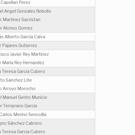
 Capellan Perez
el Angel Gonzalez Rebollo
r Martinez Sacristan
or Alonso Gomez
s Alberto Garcia Calva
r Pajares Gutierrez
isco Javier Rey Martinez
er Maria Rey Hernandez
a Teresa Garcia Cubero
rto Sanchez Lite
io Arroyo Morocho
l Manuel Gento Municio
or Temprano Garcia
Carlos Merino Senovilla
gno Sánchez Cabrero
a Teresa Garcia Cubero