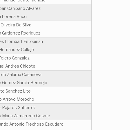
ban Cañibano Alvarez
a Lorena Bucci
 Oliveira Da Silva
a Gutierrez Rodriguez
es Llombart Estopiñan
 Hernandez Callejo
Tejero Gonzalez
el Andres Chicote
rdo Zalama Casanova
e Gomez Garcia-Bermejo
rto Sanchez Lite
io Arroyo Morocho
r Pajares Gutierrez
s Maria Zamarreño Cosme
ando Antonio Frechoso Escudero