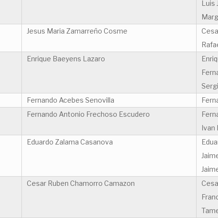
Luis 
Marga
Jesus Maria Zamarreño Cosme
Cesa
Rafa
Enrique Baeyens Lazaro
Enri
Fern
Sergi
Fernando Acebes Senovilla
Fern
Fernando Antonio Frechoso Escudero
Fern
Ivan
Eduardo Zalama Casanova
Edua
Jaim
Jaim
Cesar Ruben Chamorro Camazon
Cesa
Franc
Tame