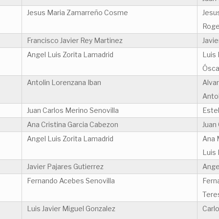
Jesus Maria Zamarreño Cosme
Jesu
Roge
Francisco Javier Rey Martinez
Javi
Angel Luis Zorita Lamadrid
Luis
Ósca
Antolin Lorenzana Iban
Alva
Anto
Juan Carlos Merino Senovilla
Este
Ana Cristina Garcia Cabezon
Juan 
Angel Luis Zorita Lamadrid
Ana 
Luis
Javier Pajares Gutierrez
Ange
Fernando Acebes Senovilla
Fern
Teres
Luis Javier Miguel Gonzalez
Carl