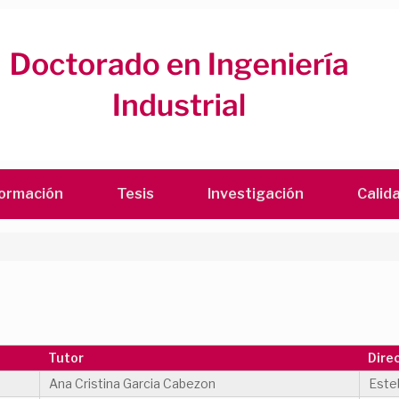
ormación
Tesis
Investigación
Calid
Tutor
Dire
Ana Cristina Garcia Cabezon
Este