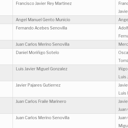
Francisco Javier Rey Martinez
Franc
Javi
Angel Manuel Gento Municio
Ange
Fernando Acebes Senovilla
Adol
Fern
Juan Carlos Merino Senovilla
Merc
Daniel Moriñigo Sotelo
Osca
Tomá
Luis Javier Miguel Gonzalez
Iñigo
Luis 
Javier Pajares Gutierrez
Javie
Luis
Juan Carlos Fraile Marinero
Javi
Juan 
Juan Carlos Merino Senovilla
Juan 
Migu